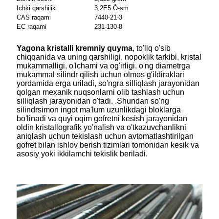
Ichki qarshilik
3,2E5 Ō-sm
CAS raqami
7440-21-3
EC raqami
231-130-8
Yagona kristalli kremniy quyma
, to'liq o'sib
chiqqanida va uning qarshiligi, nopoklik tarkibi, kristal
mukammalligi, o'lchami va og'irligi, o'ng diametrga
mukammal silindr qilish uchun olmos g'ildiraklari
yordamida erga uriladi, so'ngra silliqlash jarayonidan
qolgan mexanik nuqsonlarni olib tashlash uchun
silliqlash jarayonidan o'tadi. .Shundan so'ng
silindrsimon ingot ma'lum uzunlikdagi bloklarga
bo'linadi va quyi oqim gofretni kesish jarayonidan
oldin kristallografik yo'nalish va o'tkazuvchanlikni
aniqlash uchun tekislash uchun avtomatlashtirilgan
gofret bilan ishlov berish tizimlari tomonidan kesik va
asosiy yoki ikkilamchi tekislik beriladi.