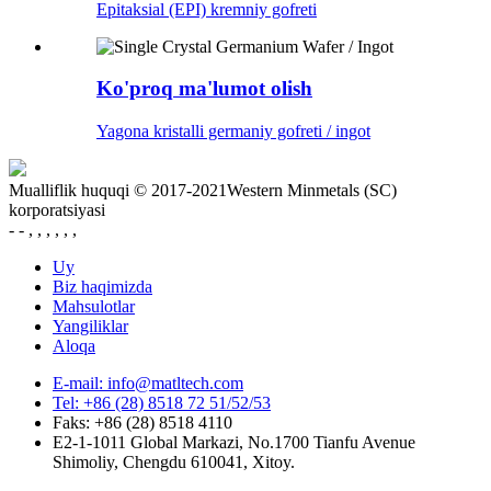
Epitaksial (EPI) kremniy gofreti
Ko'proq ma'lumot olish
Yagona kristalli germaniy gofreti / ingot
Mualliflik huquqi © 2017-2021Western Minmetals (SC)
korporatsiyasi
- - , , , , , ,
Uy
Biz haqimizda
Mahsulotlar
Yangiliklar
Aloqa
E-mail: info@matltech.com
Tel: +86 (28) 8518 72 51/52/53
Faks: +86 (28) 8518 4110
E2-1-1011 Global Markazi, No.1700 Tianfu Avenue
Shimoliy, Chengdu 610041, Xitoy.