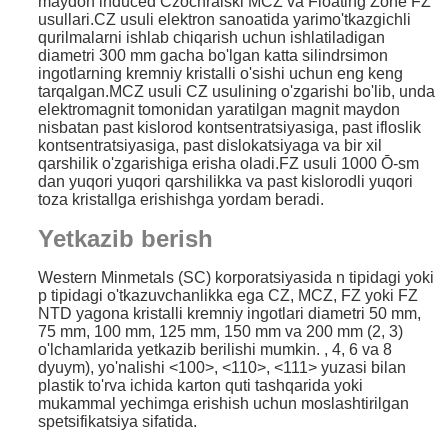
maydon induced Czochralski MCZ va Floating Zone FZ
usullari.CZ usuli elektron sanoatida yarimo'tkazgichli
qurilmalarni ishlab chiqarish uchun ishlatiladigan
diametri 300 mm gacha bo'lgan katta silindrsimon
ingotlarning kremniy kristalli o'sishi uchun eng keng
tarqalgan.MCZ usuli CZ usulining o'zgarishi bo'lib, unda
elektromagnit tomonidan yaratilgan magnit maydon
nisbatan past kislorod kontsentratsiyasiga, past ifloslik
kontsentratsiyasiga, past dislokatsiyaga va bir xil
qarshilik o'zgarishiga erisha oladi.FZ usuli 1000 Ō-sm
dan yuqori yuqori qarshilikka va past kislorodli yuqori
toza kristallga erishishga yordam beradi.
Yetkazib berish
Western Minmetals (SC) korporatsiyasida n tipidagi yoki
p tipidagi o'tkazuvchanlikka ega CZ, MCZ, FZ yoki FZ
NTD yagona kristalli kremniy ingotlari diametri 50 mm,
75 mm, 100 mm, 125 mm, 150 mm va 200 mm (2, 3)
o'lchamlarida yetkazib berilishi mumkin. , 4, 6 va 8
dyuym), yo'nalishi <100>, <110>, <111> yuzasi bilan
plastik to'rva ichida karton quti tashqarida yoki
mukammal yechimga erishish uchun moslashtirilgan
spetsifikatsiya sifatida.