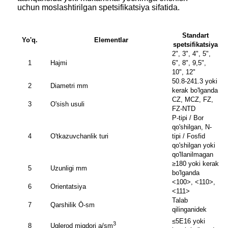
uchun moslashtirilgan spetsifikatsiya sifatida.
Standart
Yo'q.
Elementlar
spetsifikatsiya
2", 3", 4", 5",
1
Hajmi
6", 8", 9,5",
10", 12"
50.8-241.3 yoki
2
Diametri mm
kerak bo'lganda
CZ, MCZ, FZ,
3
O'sish usuli
FZ-NTD
P-tipi / Bor
qo'shilgan, N-
4
O'tkazuvchanlik turi
tipi / Fosfid
qo'shilgan yoki
qo'llanilmagan
≥180 yoki kerak
5
Uzunligi mm
bo'lganda
<100>, <110>,
6
Orientatsiya
<111>
Talab
7
Qarshilik Ō-sm
qilinganidek
≤5E16 yoki
3
8
Uglerod miqdori a/sm