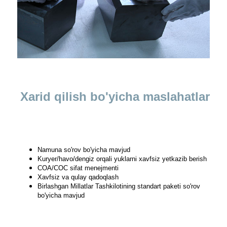
Xarid qilish bo'yicha maslahatlar
Namuna so'rov bo'yicha mavjud
Kuryer/havo/dengiz orqali yuklarni xavfsiz yetkazib berish
COA/COC sifat menejmenti
Xavfsiz va qulay qadoqlash
Birlashgan Millatlar Tashkilotining standart paketi so'rov
bo'yicha mavjud