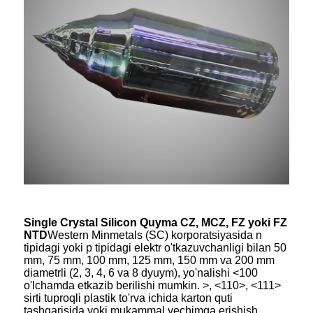
Single Crystal Silicon Quyma CZ, MCZ, FZ yoki FZ
NTD
Western Minmetals (SC) korporatsiyasida n
tipidagi yoki p tipidagi elektr o'tkazuvchanligi bilan 50
mm, 75 mm, 100 mm, 125 mm, 150 mm va 200 mm
diametrli (2, 3, 4, 6 va 8 dyuym), yo'nalishi <100
o'lchamda etkazib berilishi mumkin. >, <110>, <111>
sirti tuproqli plastik to'rva ichida karton quti
tashqarisida yoki mukammal yechimga erishish