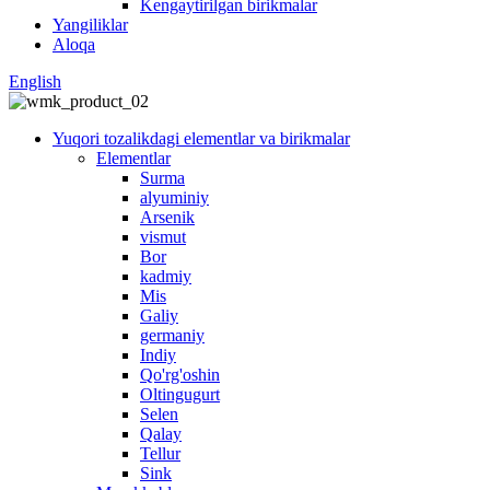
Kengaytirilgan birikmalar
Yangiliklar
Aloqa
English
Yuqori tozalikdagi elementlar va birikmalar
Elementlar
Surma
alyuminiy
Arsenik
vismut
Bor
kadmiy
Mis
Galiy
germaniy
Indiy
Qo'rg'oshin
Oltingugurt
Selen
Qalay
Tellur
Sink