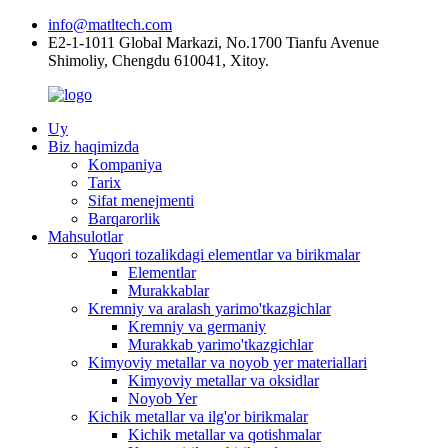
info@matltech.com
E2-1-1011 Global Markazi, No.1700 Tianfu Avenue
Shimoliy, Chengdu 610041, Xitoy.
Uy
Biz haqimizda
Kompaniya
Tarix
Sifat menejmenti
Barqarorlik
Mahsulotlar
Yuqori tozalikdagi elementlar va birikmalar
Elementlar
Murakkablar
Kremniy va aralash yarimo'tkazgichlar
Kremniy va germaniy
Murakkab yarimo'tkazgichlar
Kimyoviy metallar va noyob yer materiallari
Kimyoviy metallar va oksidlar
Noyob Yer
Kichik metallar va ilg'or birikmalar
Kichik metallar va qotishmalar