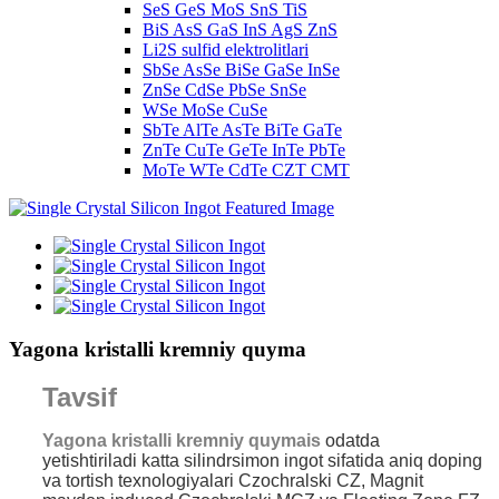
SeS GeS MoS SnS TiS
BiS AsS GaS InS AgS ZnS
Li2S sulfid elektrolitlari
SbSe AsSe BiSe GaSe InSe
ZnSe CdSe PbSe SnSe
WSe MoSe CuSe
SbTe AlTe AsTe BiTe GaTe
ZnTe CuTe GeTe InTe PbTe
MoTe WTe CdTe CZT CMT
Yagona kristalli kremniy quyma
Tavsif
Yagona kristalli kremniy quyma
is
odatda
yetishtiriladi
katta silindrsimon ingot sifatida aniq doping
va tortish texnologiyalari Czochralski CZ, Magnit