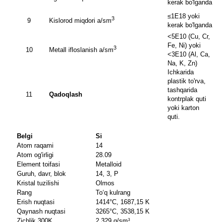
kerak bo'lganda
≤1E18 yoki
3
9
Kislorod miqdori a/sm
kerak bo'lganda
<5E10 (Cu, Cr,
Fe, Ni) yoki
3
10
Metall ifloslanish a/sm
<3E10 (Al, Ca,
Na, K, Zn)
Ichkarida
plastik to'rva,
tashqarida
11
Qadoqlash
kontrplak quti
yoki karton
quti.
Belgi
Si
Atom raqami
14
Atom og'irligi
28.09
Element toifasi
Metalloid
Guruh, davr, blok
14, 3, P
Kristal tuzilishi
Olmos
Rang
Toʻq kulrang
Erish nuqtasi
1414°C, 1687,15 K
Qaynash nuqtasi
3265°C, 3538,15 K
Zichlik 300K
2,329 g/sm
3