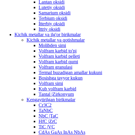
Lantan oksidi
Lutetiy oksidi
Samarium oksidi
Terbium oksidi
İtterbiy oksidi
Ittriy oksidi
Kichik metallar va ilg'or birikmalar
Kichik metallar va qotishmalar
Molibden simi
Volfram karbid to'pi
Volfram karbid pelleti
Volfram karbid qumi
Volfram granulasi
Termal buzadigan amallar kukuni
Bosishga tayyor kukun
Volfram simi
Kub volfram karbid
Tantal |Zirkonyum
Kengaytirilgan birikmalar
Cr3C2
TaNbC
NbC |TaC
HfC |ZrC
TiC |VC
CdAs GaAs InAs NbAs