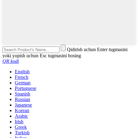
Qidirish uchun Enter tugmasini
yoki yopish uchun Esc tugmasini bosing
QR kodi
English
French
German
Portuguese
Spanish
Russian
Japanese
Korean
Arabic
Irish
Greek
Turkish