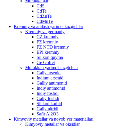
Murakkablar
CdS
CdTe
CdZnTe
CdMnTe
Kremniy va aralash yarimo'tkazgichlar
Kremniy va germaniy
CZ kremniy
FZ kremniy
FZ NTD kremniy
EPI kremniy
Silikon quyma
Ge Gofret
Murakkab yarimo'tkazgichlar
Galiy arsenid
Indium arsenid
Galliy antimonid
Indiy antimonid
Indiy fosfidi
Galiy fosfidi
Silikon karbid
Galiy nitridi
Safir Al2O3
Kimyoviy metallar va noyob yer materiallari
Kimyoviy metallar va oksidlar