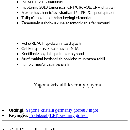
ISO9001: 2015 sertifikati
Incoterms 2010 tomonidan CPT/CIP/FOB/CFR shartlari
Moslashuvchan to'lov shartlari T/TD/PL/C qabul qilinadi
To'liq o'lchovli sotishdan keyingi xizmatlar
Zamonaviy asbob-uskunalar tomonidan sifat nazorati
Rohs/REACH qoidalarini tasdiqlash
Oshkor qilmaslik kelishuvlari NDA
Konfliktsiz foydali qazilmalar siyosati
Atrof-muhitni boshqarish bo'yicha muntazam tahlil
Ijtimoiy mas'uliyatni bajarish
Yagona kristalli kremniy quyma
Oldingi:
Yagona kristalli germaniy gofreti / ingot
Keyingisi:
Epitaksial (EPI) kremniy gofreti