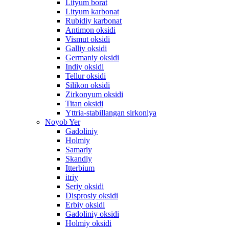
Lityum borat
Lityum karbonat
Rubidiy karbonat
Antimon oksidi
Vismut oksidi
Galliy oksidi
Germaniy oksidi
Indiy oksidi
Tellur oksidi
Silikon oksidi
Zirkonyum oksidi
Titan oksidi
Yttria-stabillangan sirkoniya
Noyob Yer
Gadoliniy
Holmiy
Samariy
Skandiy
Itterbium
itriy
Seriy oksidi
Disprosiy oksidi
Erbiy oksidi
Gadoliniy oksidi
Holmiy oksidi