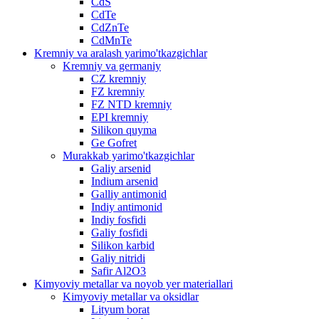
CdS
CdTe
CdZnTe
CdMnTe
Kremniy va aralash yarimo'tkazgichlar
Kremniy va germaniy
CZ kremniy
FZ kremniy
FZ NTD kremniy
EPI kremniy
Silikon quyma
Ge Gofret
Murakkab yarimo'tkazgichlar
Galiy arsenid
Indium arsenid
Galliy antimonid
Indiy antimonid
Indiy fosfidi
Galiy fosfidi
Silikon karbid
Galiy nitridi
Safir Al2O3
Kimyoviy metallar va noyob yer materiallari
Kimyoviy metallar va oksidlar
Lityum borat