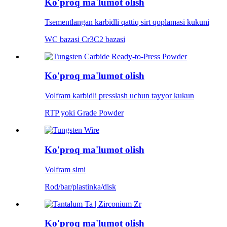
Ko'proq ma'lumot olish
Tsementlangan karbidli qattiq sirt qoplamasi kukuni
WC bazasi Cr3C2 bazasi
Ko'proq ma'lumot olish
Volfram karbidli presslash uchun tayyor kukun
RTP yoki Grade Powder
Ko'proq ma'lumot olish
Volfram simi
Rod/bar/plastinka/disk
Ko'proq ma'lumot olish