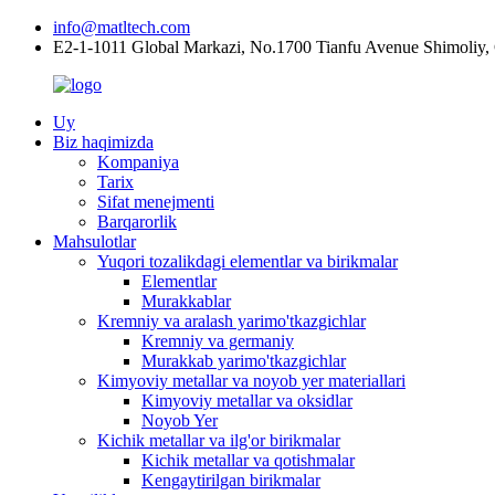
info@matltech.com
E2-1-1011 Global Markazi, No.1700 Tianfu Avenue Shimoliy,
Uy
Biz haqimizda
Kompaniya
Tarix
Sifat menejmenti
Barqarorlik
Mahsulotlar
Yuqori tozalikdagi elementlar va birikmalar
Elementlar
Murakkablar
Kremniy va aralash yarimo'tkazgichlar
Kremniy va germaniy
Murakkab yarimo'tkazgichlar
Kimyoviy metallar va noyob yer materiallari
Kimyoviy metallar va oksidlar
Noyob Yer
Kichik metallar va ilg'or birikmalar
Kichik metallar va qotishmalar
Kengaytirilgan birikmalar