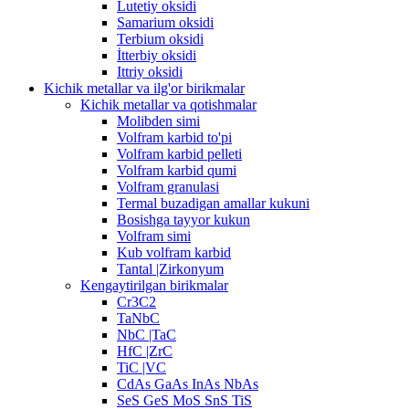
Lutetiy oksidi
Samarium oksidi
Terbium oksidi
İtterbiy oksidi
Ittriy oksidi
Kichik metallar va ilg'or birikmalar
Kichik metallar va qotishmalar
Molibden simi
Volfram karbid to'pi
Volfram karbid pelleti
Volfram karbid qumi
Volfram granulasi
Termal buzadigan amallar kukuni
Bosishga tayyor kukun
Volfram simi
Kub volfram karbid
Tantal |Zirkonyum
Kengaytirilgan birikmalar
Cr3C2
TaNbC
NbC |TaC
HfC |ZrC
TiC |VC
CdAs GaAs InAs NbAs
SeS GeS MoS SnS TiS