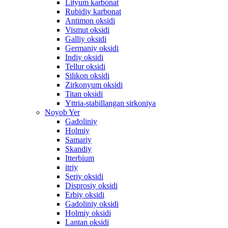
Lityum karbonat
Rubidiy karbonat
Antimon oksidi
Vismut oksidi
Galliy oksidi
Germaniy oksidi
Indiy oksidi
Tellur oksidi
Silikon oksidi
Zirkonyum oksidi
Titan oksidi
Yttria-stabillangan sirkoniya
Noyob Yer
Gadoliniy
Holmiy
Samariy
Skandiy
Itterbium
itriy
Seriy oksidi
Disprosiy oksidi
Erbiy oksidi
Gadoliniy oksidi
Holmiy oksidi
Lantan oksidi