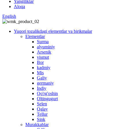
Yangiliklar
Aloqa
English
Yuqori tozalikdagi elementlar va birikmalar
Elementlar
Surma
alyuminiy
Arsenik
vismut
Bor
kadmiy
Mis
Galiy
germaniy
Indiy
Qo'rg'oshin
Oltingugurt
Selen
Qalay
Tellur
Sink
Murakkablar