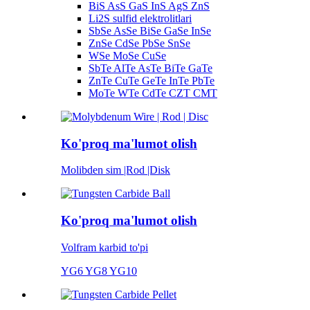
BiS AsS GaS InS AgS ZnS
Li2S sulfid elektrolitlari
SbSe AsSe BiSe GaSe InSe
ZnSe CdSe PbSe SnSe
WSe MoSe CuSe
SbTe AlTe AsTe BiTe GaTe
ZnTe CuTe GeTe InTe PbTe
MoTe WTe CdTe CZT CMT
Ko'proq ma'lumot olish
Molibden sim |Rod |Disk
Ko'proq ma'lumot olish
Volfram karbid to'pi
YG6 YG8 YG10