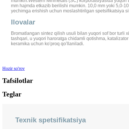
mumkin.Western Minmetals (SC) korporatsiyasida yuqori t
mm hajmda etkazib berilishi mumkin. 10,0 mm yoki 5,0-10,
yechimga erishish uchun moslashtirilgan spetsifikatsiya si
Ilovalar
Bromatlangan sintez qilish usuli bilan yuqori sof bor turl
tashqari, u yuqori haroratga chidamli qotishma, katalizator
keramika uchun ko'proq qo'llaniladi.
.
Hozir so'rov
Tafsilotlar
Teglar
Texnik spetsifikatsiya