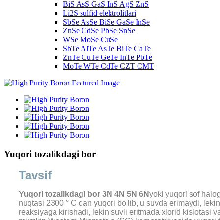
BiS AsS GaS InS AgS ZnS
Li2S sulfid elektrolitlari
SbSe AsSe BiSe GaSe InSe
ZnSe CdSe PbSe SnSe
WSe MoSe CuSe
SbTe AlTe AsTe BiTe GaTe
ZnTe CuTe GeTe InTe PbTe
MoTe WTe CdTe CZT CMT
Yuqori tozalikdagi bor
Tavsif
Yuqori tozalikdagi bor 3N 4N 5N 6N
yoki yuqori sof halog
nuqtasi 2300 ° C dan yuqori bo'lib, u suvda erimaydi, lekin 
reaksiyaga kirishadi, lekin suvli eritmada xlorid kislotasi 