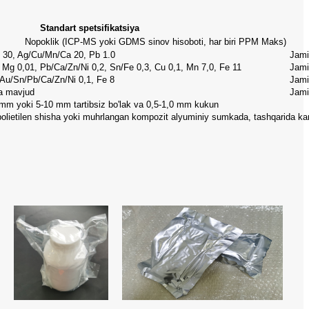
Standart spetsifikatsiya
Nopoklik (ICP-MS yoki GDMS sinov hisoboti, har biri PPM Maks)
 30, Ag/Cu/Mn/Ca 20, Pb 1.0
Jami
 Mg 0,01, Pb/Ca/Zn/Ni 0,2, Sn/Fe 0,3, Cu 0,1, Mn 7,0, Fe 11
Jami
Au/Sn/Pb/Ca/Zn/Ni 0,1, Fe 8
Jami
ha mavjud
Jami
mm yoki 5-10 mm tartibsiz bo'lak va 0,5-1,0 mm kukun
polietilen shisha yoki muhrlangan kompozit alyuminiy sumkada, tashqarida kar