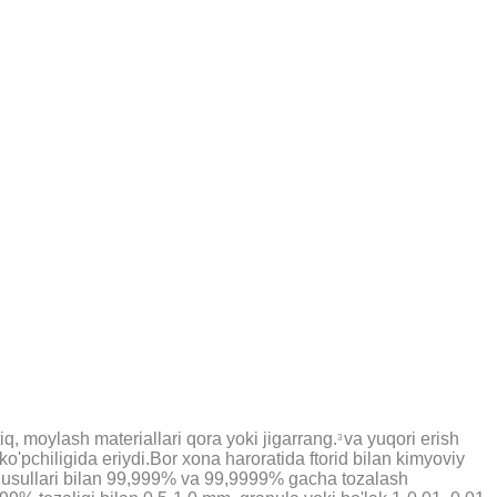
tiq, moylash materiallari qora yoki jigarrang.
va yuqori erish
3
ko'pchiligida eriydi.Bor xona haroratida ftorid bilan kimyoviy
alash usullari bilan 99,999% va 99,9999% gacha tozalash