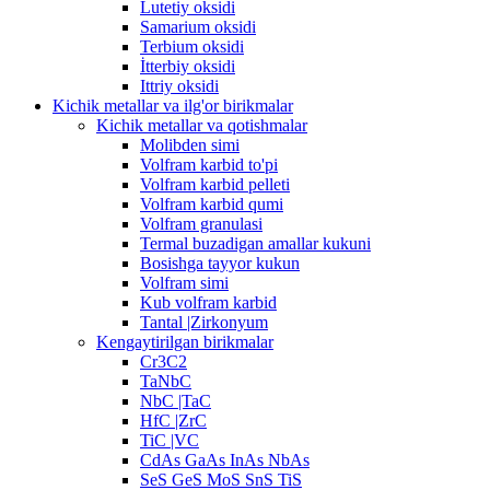
Lutetiy oksidi
Samarium oksidi
Terbium oksidi
İtterbiy oksidi
Ittriy oksidi
Kichik metallar va ilg'or birikmalar
Kichik metallar va qotishmalar
Molibden simi
Volfram karbid to'pi
Volfram karbid pelleti
Volfram karbid qumi
Volfram granulasi
Termal buzadigan amallar kukuni
Bosishga tayyor kukun
Volfram simi
Kub volfram karbid
Tantal |Zirkonyum
Kengaytirilgan birikmalar
Cr3C2
TaNbC
NbC |TaC
HfC |ZrC
TiC |VC
CdAs GaAs InAs NbAs
SeS GeS MoS SnS TiS