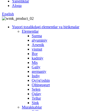
Yangiliklar
Aloqa
English
Yuqori tozalikdagi elementlar va birikmalar
Elementlar
Surma
alyuminiy
Arsenik
vismut
Bor
kadmiy
Mis
Galiy
germaniy
Indiy
Qo'rg'oshin
Oltingugurt
Selen
Qalay
Tellur
Sink
Murakkablar