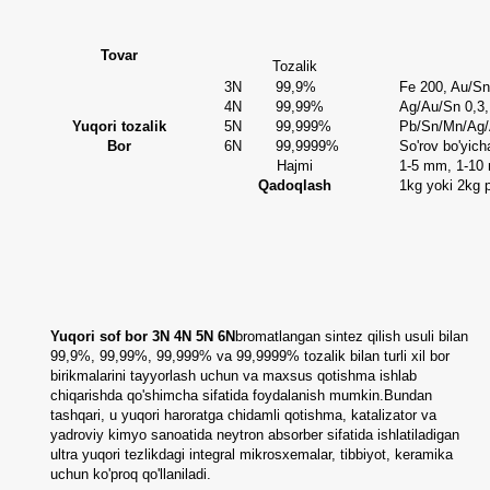
Tovar
Tozalik
3N
99,9%
Fe 200, Au/Sn
4N
99,99%
Ag/Au/Sn 0,3,
Yuqori tozalik
5N
99,999%
Pb/Sn/Mn/Ag/
Bor
6N
99,9999%
So'rov bo'yic
Hajmi
1-5 mm, 1-10 
Qadoqlash
1kg yoki 2kg 
Yuqori sof bor
3N
4N 5N 6N
bromatlangan sintez qilish usuli bilan
99,9%, 99,99%, 99,999% va 99,9999% tozalik bilan turli xil bor
birikmalarini tayyorlash uchun va maxsus qotishma ishlab
chiqarishda qo'shimcha sifatida foydalanish mumkin.Bundan
tashqari, u yuqori haroratga chidamli qotishma, katalizator va
yadroviy kimyo sanoatida neytron absorber sifatida ishlatiladigan
ultra yuqori tezlikdagi integral mikrosxemalar, tibbiyot, keramika
uchun ko'proq qo'llaniladi.