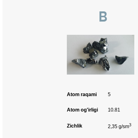
B
Atom raqami
5
Atom og'irligi
10.81
3
Zichlik
2,35 g/sm