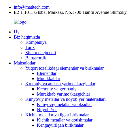
info@matltech.com
E2-1-1011 Global Markazi, No.1700 Tianfu Avenue Shimoliy,
Uy
Biz haqimizda
Kompaniya
Tarix
Sifat menejmenti
Barqarorlik
Mahsulotlar
Yuqori tozalikdagi elementlar va birikmalar
Elementlar
Murakkablar
Kremniy va aralash yarimo'tkazgichlar
Kremniy va germaniy
Murakkab yarimo'tkazgichlar
Kimyoviy metallar va noyob yer materiallari
Kimyoviy metallar va oksidlar
Noyob Yer
Kichik metallar va ilg'or birikmalar
Kichik metallar va qotishmalar
Kengaytirilgan birikmalar