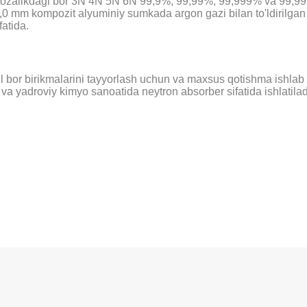
ozalikdagi bor 3N 4N 5N 6N 99,9%, 99,99%, 99,999% va 99,9999%
0 mm kompozit alyuminiy sumkada argon gazi bilan to'ldirilgan
fatida.
i xil bor birikmalarini tayyorlash uchun va maxsus qotishma ishla
 va yadroviy kimyo sanoatida neytron absorber sifatida ishlatiladi