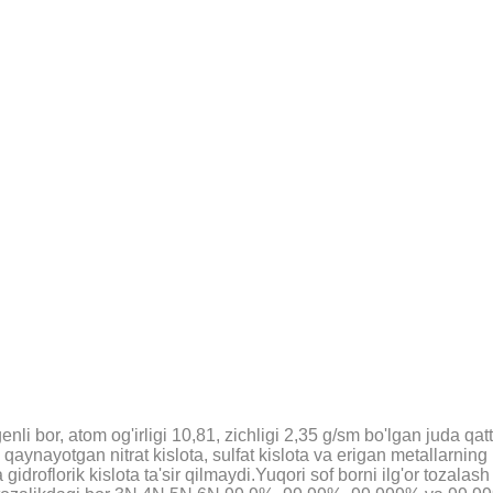
enli bor, atom og'irligi 10,81, zichligi 2,35 g/sm bo'lgan juda qat
qaynayotgan nitrat kislota, sulfat kislota va erigan metallarning 
va gidroflorik kislota ta'sir qilmaydi.Yuqori sof borni ilg'or toz