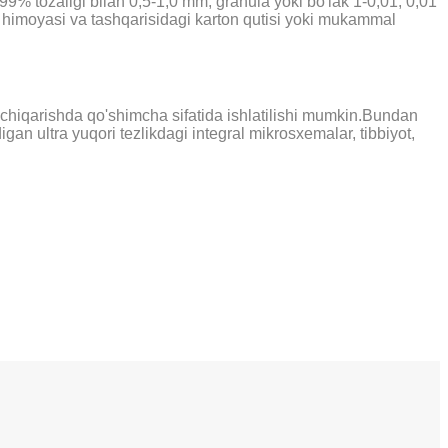
 tozaligi bilan 0,5-1,0 mm, granula yoki bo'lak 1-0,01, 0,01
 himoyasi va tashqarisidagi karton qutisi yoki mukammal
b chiqarishda qo'shimcha sifatida ishlatilishi mumkin.Bundan
gan ultra yuqori tezlikdagi integral mikrosxemalar, tibbiyot,