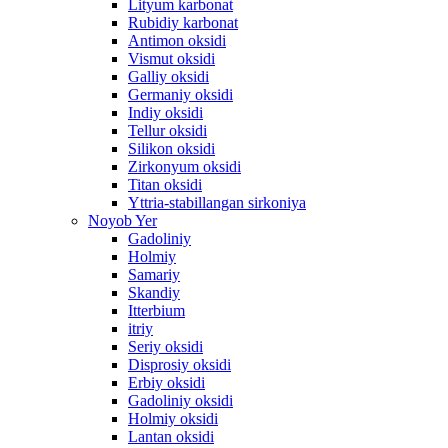
Lityum karbonat
Rubidiy karbonat
Antimon oksidi
Vismut oksidi
Galliy oksidi
Germaniy oksidi
Indiy oksidi
Tellur oksidi
Silikon oksidi
Zirkonyum oksidi
Titan oksidi
Yttria-stabillangan sirkoniya
Noyob Yer
Gadoliniy
Holmiy
Samariy
Skandiy
Itterbium
itriy
Seriy oksidi
Disprosiy oksidi
Erbiy oksidi
Gadoliniy oksidi
Holmiy oksidi
Lantan oksidi