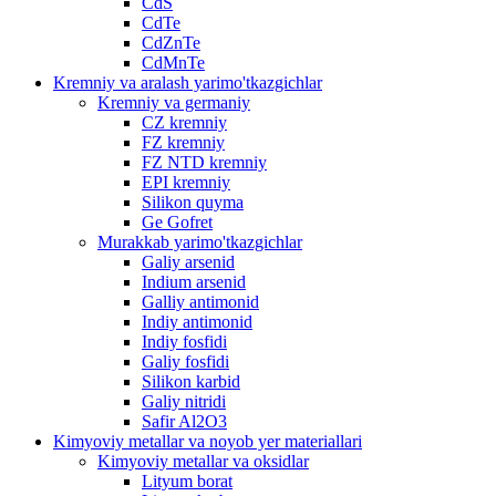
CdS
CdTe
CdZnTe
CdMnTe
Kremniy va aralash yarimo'tkazgichlar
Kremniy va germaniy
CZ kremniy
FZ kremniy
FZ NTD kremniy
EPI kremniy
Silikon quyma
Ge Gofret
Murakkab yarimo'tkazgichlar
Galiy arsenid
Indium arsenid
Galliy antimonid
Indiy antimonid
Indiy fosfidi
Galiy fosfidi
Silikon karbid
Galiy nitridi
Safir Al2O3
Kimyoviy metallar va noyob yer materiallari
Kimyoviy metallar va oksidlar
Lityum borat