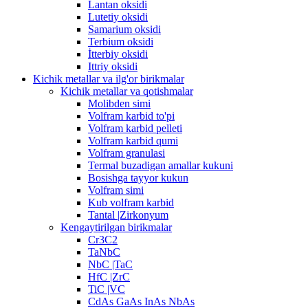
Lantan oksidi
Lutetiy oksidi
Samarium oksidi
Terbium oksidi
İtterbiy oksidi
Ittriy oksidi
Kichik metallar va ilg'or birikmalar
Kichik metallar va qotishmalar
Molibden simi
Volfram karbid to'pi
Volfram karbid pelleti
Volfram karbid qumi
Volfram granulasi
Termal buzadigan amallar kukuni
Bosishga tayyor kukun
Volfram simi
Kub volfram karbid
Tantal |Zirkonyum
Kengaytirilgan birikmalar
Cr3C2
TaNbC
NbC |TaC
HfC |ZrC
TiC |VC
CdAs GaAs InAs NbAs