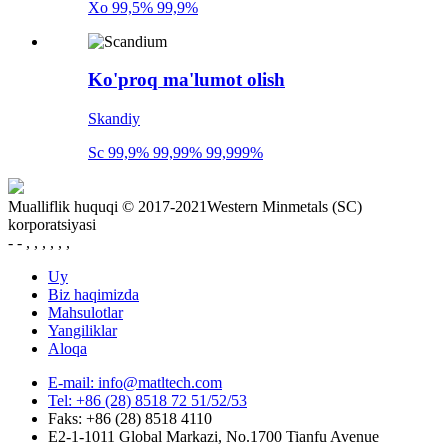
Xo 99,5% 99,9%
Ko'proq ma'lumot olish
Skandiy
Sc 99,9% 99,99% 99,999%
Mualliflik huquqi © 2017-2021Western Minmetals (SC)
korporatsiyasi
- - , , , , , ,
Uy
Biz haqimizda
Mahsulotlar
Yangiliklar
Aloqa
E-mail: info@matltech.com
Tel: +86 (28) 8518 72 51/52/53
Faks: +86 (28) 8518 4110
E2-1-1011 Global Markazi, No.1700 Tianfu Avenue