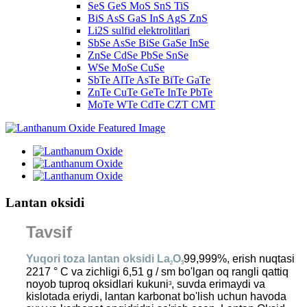
SeS GeS MoS SnS TiS
BiS AsS GaS InS AgS ZnS
Li2S sulfid elektrolitlari
SbSe AsSe BiSe GaSe InSe
ZnSe CdSe PbSe SnSe
WSe MoSe CuSe
SbTe AlTe AsTe BiTe GaTe
ZnTe CuTe GeTe InTe PbTe
MoTe WTe CdTe CZT CMT
Lantan oksidi
Tavsif
Yuqori toza lantan oksidi La
O
99,999%, erish nuqtasi
2
3
2217 ° C va zichligi 6,51 g / sm bo'lgan oq rangli qattiq
noyob tuproq oksidlari kukuni
, suvda erimaydi va
3
kislotada eriydi, lantan karbonat bo'lish uchun havoda