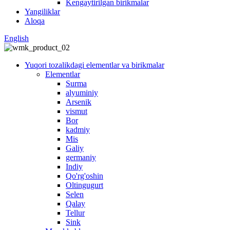
Kengaytirilgan birikmalar
Yangiliklar
Aloqa
English
Yuqori tozalikdagi elementlar va birikmalar
Elementlar
Surma
alyuminiy
Arsenik
vismut
Bor
kadmiy
Mis
Galiy
germaniy
Indiy
Qo'rg'oshin
Oltingugurt
Selen
Qalay
Tellur
Sink