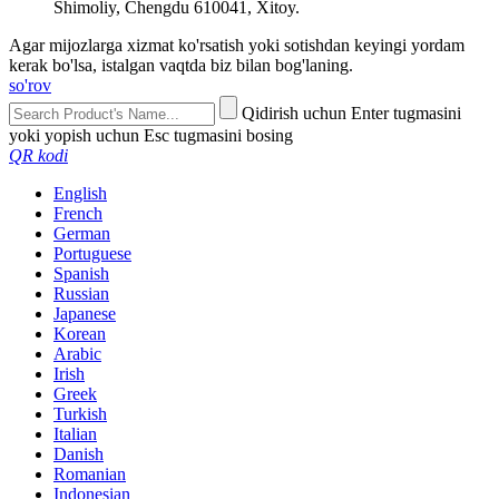
Shimoliy, Chengdu 610041, Xitoy.
Agar mijozlarga xizmat ko'rsatish yoki sotishdan keyingi yordam
kerak bo'lsa, istalgan vaqtda biz bilan bog'laning.
so'rov
Qidirish uchun Enter tugmasini
yoki yopish uchun Esc tugmasini bosing
QR kodi
English
French
German
Portuguese
Spanish
Russian
Japanese
Korean
Arabic
Irish
Greek
Turkish
Italian
Danish
Romanian
Indonesian