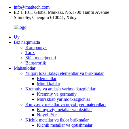
info@matltech.com
E2-1-1011 Global Markazi, No.1700 Tianfu Avenue
Shimoliy, Chengdu 610041, Xitoy.
Uy
Biz haqimizda
Kompaniya
Tarix
Sifat menejmenti
Barqarorlik
Mahsulotlar
Yuqori tozalikdagi elementlar va birikmalar
Elementlar
Murakkablar
Kremniy va aralash yarimo'tkazgichlar
Kremniy va germaniy
Murakkab yarimo'tkazgichlar
Kimyoviy metallar va noyob yer materiallari
Kimyoviy metallar va oksidlar
Noyob Yer
Kichik metallar va ilg'or birikmalar
Kichik metallar va qotishmalar