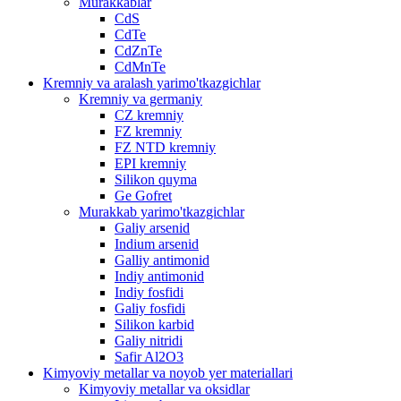
Murakkablar
CdS
CdTe
CdZnTe
CdMnTe
Kremniy va aralash yarimo'tkazgichlar
Kremniy va germaniy
CZ kremniy
FZ kremniy
FZ NTD kremniy
EPI kremniy
Silikon quyma
Ge Gofret
Murakkab yarimo'tkazgichlar
Galiy arsenid
Indium arsenid
Galliy antimonid
Indiy antimonid
Indiy fosfidi
Galiy fosfidi
Silikon karbid
Galiy nitridi
Safir Al2O3
Kimyoviy metallar va noyob yer materiallari
Kimyoviy metallar va oksidlar