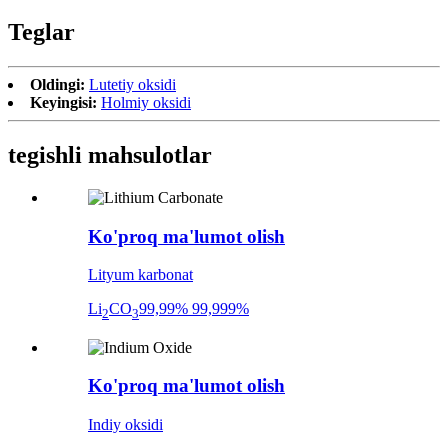
Teglar
Oldingi:
Lutetiy oksidi
Keyingisi:
Holmiy oksidi
tegishli mahsulotlar
Ko'proq ma'lumot olish
Lityum karbonat
Li
CO
99,99% 99,999%
2
3
Ko'proq ma'lumot olish
Indiy oksidi