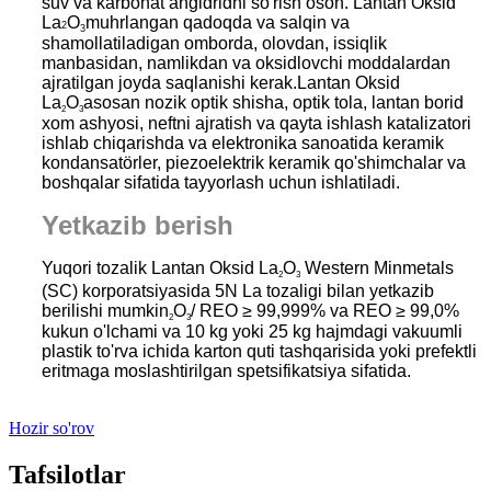
suv va karbonat angidridni so'rish oson.
Lantan
Oksid
La
O
muhrlangan qadoqda va salqin va
2
3
shamollatiladigan omborda, olovdan, issiqlik
manbasidan, namlikdan va oksidlovchi moddalardan
ajratilgan joyda saqlanishi kerak.
Lantan
Oksid
La
O
asosan nozik optik shisha, optik tola, lantan borid
2
3
xom ashyosi, neftni ajratish va qayta ishlash katalizatori
ishlab chiqarishda va elektronika sanoatida keramik
kondansatörler, piezoelektrik keramik qo'shimchalar va
boshqalar sifatida tayyorlash uchun ishlatiladi.
Yetkazib berish
Yuqori tozalik
Lantan
Oksid La
O
Western Minmetals
2
3
(SC) korporatsiyasida 5N La tozaligi bilan yetkazib
berilishi mumkin
O
/ REO ≥ 99,999% va REO ≥ 99,0%
2
3
kukun o'lchami va 10 kg yoki 25 kg hajmdagi vakuumli
plastik to'rva ichida karton quti tashqarisida yoki prefektli
eritmaga moslashtirilgan spetsifikatsiya sifatida.
Hozir so'rov
Tafsilotlar