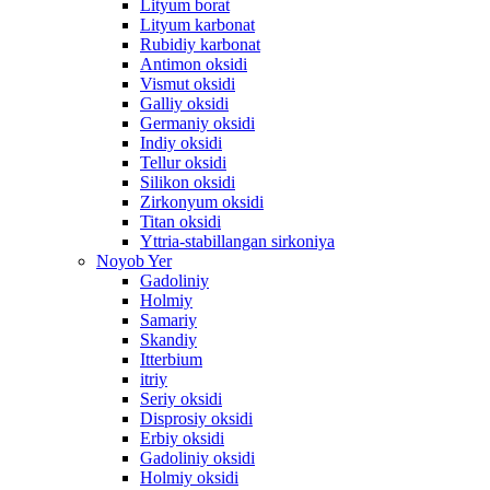
Lityum borat
Lityum karbonat
Rubidiy karbonat
Antimon oksidi
Vismut oksidi
Galliy oksidi
Germaniy oksidi
Indiy oksidi
Tellur oksidi
Silikon oksidi
Zirkonyum oksidi
Titan oksidi
Yttria-stabillangan sirkoniya
Noyob Yer
Gadoliniy
Holmiy
Samariy
Skandiy
Itterbium
itriy
Seriy oksidi
Disprosiy oksidi
Erbiy oksidi
Gadoliniy oksidi
Holmiy oksidi