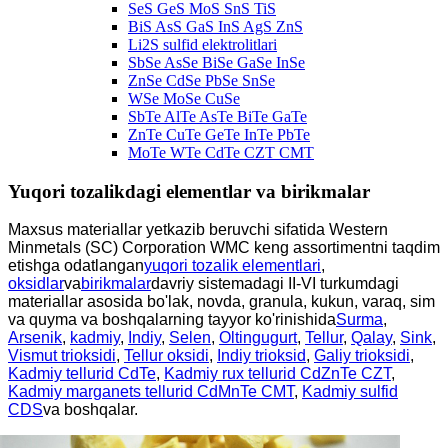
SeS GeS MoS SnS TiS
BiS AsS GaS InS AgS ZnS
Li2S sulfid elektrolitlari
SbSe AsSe BiSe GaSe InSe
ZnSe CdSe PbSe SnSe
WSe MoSe CuSe
SbTe AlTe AsTe BiTe GaTe
ZnTe CuTe GeTe InTe PbTe
MoTe WTe CdTe CZT CMT
Yuqori tozalikdagi elementlar va birikmalar
Maxsus materiallar yetkazib beruvchi sifatida Western
Minmetals (SC) Corporation WMC keng assortimentni taqdim
etishga odatlangan
yuqori tozalik elementlari
,
oksidlar
va
birikmalar
davriy sistemadagi II-VI turkumdagi
materiallar asosida bo'lak, novda, granula, kukun, varaq, sim
va quyma va boshqalarning tayyor ko'rinishida
Surma
,
Arsenik
,
kadmiy
,
Indiy
,
Selen
,
Oltingugurt
,
Tellur
,
Qalay
,
Sink
,
Vismut trioksidi
,
Tellur oksidi
,
Indiy trioksid
,
Galiy trioksidi
,
Kadmiy tellurid CdTe
,
Kadmiy rux tellurid CdZnTe CZT
,
Kadmiy marganets tellurid CdMnTe CMT
,
Kadmiy sulfid
CDS
va boshqalar.