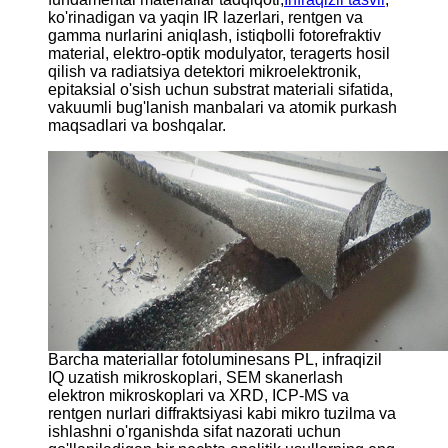
ko'rinadigan va yaqin IR lazerlari, rentgen va
gamma nurlarini aniqlash, istiqbolli fotorefraktiv
material, elektro-optik modulyator, teragerts hosil
qilish va radiatsiya detektori mikroelektronik,
epitaksial o'sish uchun substrat materiali sifatida,
vakuumli bug'lanish manbalari va atomik purkash
maqsadlari va boshqalar.
Barcha materiallar fotoluminesans PL, infraqizil
IQ uzatish mikroskoplari, SEM skanerlash
elektron mikroskoplari va XRD, ICP-MS va
rentgen nurlari diffraktsiyasi kabi mikro tuzilma va
ishlashni o'rganishda sifat nazorati uchun