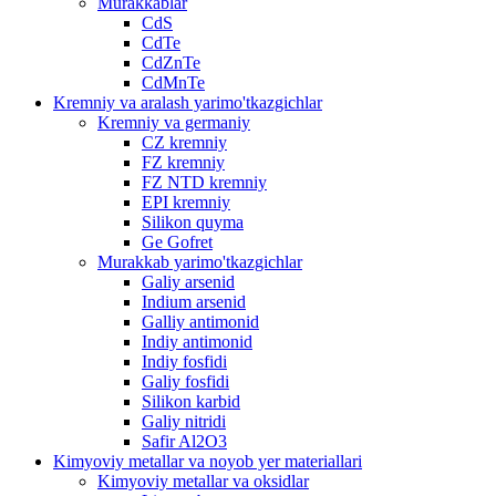
Murakkablar
CdS
CdTe
CdZnTe
CdMnTe
Kremniy va aralash yarimo'tkazgichlar
Kremniy va germaniy
CZ kremniy
FZ kremniy
FZ NTD kremniy
EPI kremniy
Silikon quyma
Ge Gofret
Murakkab yarimo'tkazgichlar
Galiy arsenid
Indium arsenid
Galliy antimonid
Indiy antimonid
Indiy fosfidi
Galiy fosfidi
Silikon karbid
Galiy nitridi
Safir Al2O3
Kimyoviy metallar va noyob yer materiallari
Kimyoviy metallar va oksidlar