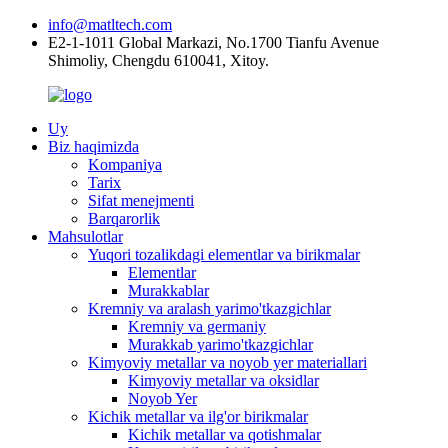
info@matltech.com
E2-1-1011 Global Markazi, No.1700 Tianfu Avenue
Shimoliy, Chengdu 610041, Xitoy.
Uy
Biz haqimizda
Kompaniya
Tarix
Sifat menejmenti
Barqarorlik
Mahsulotlar
Yuqori tozalikdagi elementlar va birikmalar
Elementlar
Murakkablar
Kremniy va aralash yarimo'tkazgichlar
Kremniy va germaniy
Murakkab yarimo'tkazgichlar
Kimyoviy metallar va noyob yer materiallari
Kimyoviy metallar va oksidlar
Noyob Yer
Kichik metallar va ilg'or birikmalar
Kichik metallar va qotishmalar