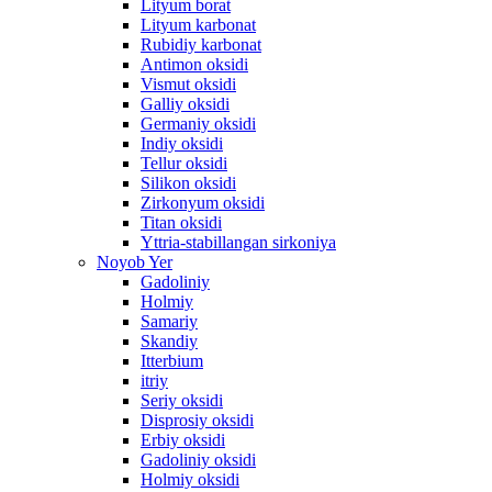
Lityum borat
Lityum karbonat
Rubidiy karbonat
Antimon oksidi
Vismut oksidi
Galliy oksidi
Germaniy oksidi
Indiy oksidi
Tellur oksidi
Silikon oksidi
Zirkonyum oksidi
Titan oksidi
Yttria-stabillangan sirkoniya
Noyob Yer
Gadoliniy
Holmiy
Samariy
Skandiy
Itterbium
itriy
Seriy oksidi
Disprosiy oksidi
Erbiy oksidi
Gadoliniy oksidi
Holmiy oksidi