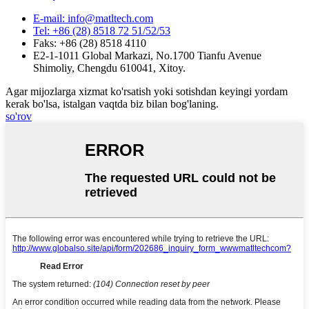
E-mail: info@matltech.com
Tel: +86 (28) 8518 72 51/52/53
Faks: +86 (28) 8518 4110
E2-1-1011 Global Markazi, No.1700 Tianfu Avenue
Shimoliy, Chengdu 610041, Xitoy.
Agar mijozlarga xizmat ko'rsatish yoki sotishdan keyingi yordam
kerak bo'lsa, istalgan vaqtda biz bilan bog'laning.
so'rov