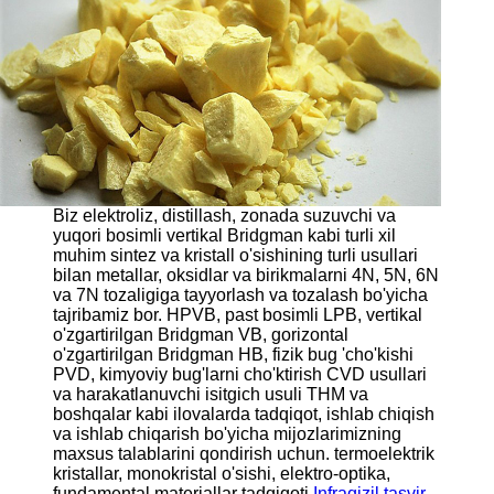
Biz elektroliz, distillash, zonada suzuvchi va
yuqori bosimli vertikal Bridgman kabi turli xil
muhim sintez va kristall o'sishining turli usullari
bilan metallar, oksidlar va birikmalarni 4N, 5N, 6N
va 7N tozaligiga tayyorlash va tozalash bo'yicha
tajribamiz bor. HPVB, past bosimli LPB, vertikal
o'zgartirilgan Bridgman VB, gorizontal
o'zgartirilgan Bridgman HB, fizik bug 'cho'kishi
PVD, kimyoviy bug'larni cho'ktirish CVD usullari
va harakatlanuvchi isitgich usuli THM va
boshqalar kabi ilovalarda tadqiqot, ishlab chiqish
va ishlab chiqarish bo'yicha mijozlarimizning
maxsus talablarini qondirish uchun. termoelektrik
kristallar, monokristal o'sishi, elektro-optika,
fundamental materiallar tadqiqoti,
Infraqizil tasvir
,