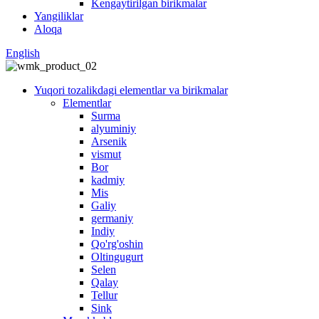
Kengaytirilgan birikmalar
Yangiliklar
Aloqa
English
Yuqori tozalikdagi elementlar va birikmalar
Elementlar
Surma
alyuminiy
Arsenik
vismut
Bor
kadmiy
Mis
Galiy
germaniy
Indiy
Qo'rg'oshin
Oltingugurt
Selen
Qalay
Tellur
Sink