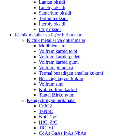
Lantan oksidi
Lutetiy oksidi
Samarium oksidi
Terbium oksidi
İtterbiy oksidi
Ittriy oksidi
Kichik metallar va ilg'or birikmalar
Kichik metallar va qotishmalar
Molibden simi
Volfram karbid to'pi
Volfram karbid pelleti
Volfram karbid qumi
Volfram granulasi
Termal buzadigan amallar kukuni
Bosishga tayyor kukun
Volfram simi
Kub volfram karbid
Tantal |Zirkonyum
Kengaytirilgan birikmalar
Cr3C2
TaNbC
NbC |TaC
HfC |ZrC
TiC |VC
CdAs GaAs InAs NbAs