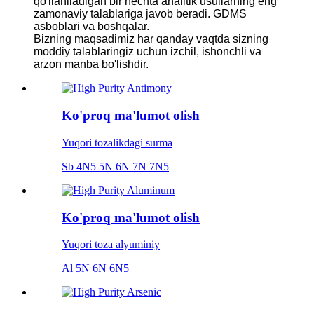
qo'llaniladigan bir nechta analitik usullarning eng
zamonaviy talablariga javob beradi. GDMS
asboblari va boshqalar.
Bizning maqsadimiz har qanday vaqtda sizning
moddiy talablaringiz uchun izchil, ishonchli va
arzon manba bo'lishdir.
Ko'proq ma'lumot olish
Yuqori tozalikdagi surma
Sb 4N5 5N 6N 7N 7N5
Ko'proq ma'lumot olish
Yuqori toza alyuminiy
Al 5N 6N 6N5