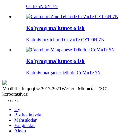
CdTe 5N 6N 7N
Ko'proq ma'lumot olish
Kadmiy rux tellurid CdZnTe CZT 6N 7N
Ko'proq ma'lumot olish
Kadmiy marganets tellurid CdMnTe 5N
Mualliflik huquqi © 2017-2021Western Minmetals (SC)
korporatsiyasi
- - , , , , , ,
Uy
Biz haqimizda
Mahsulotlar
Yangiliklar
Aloqa