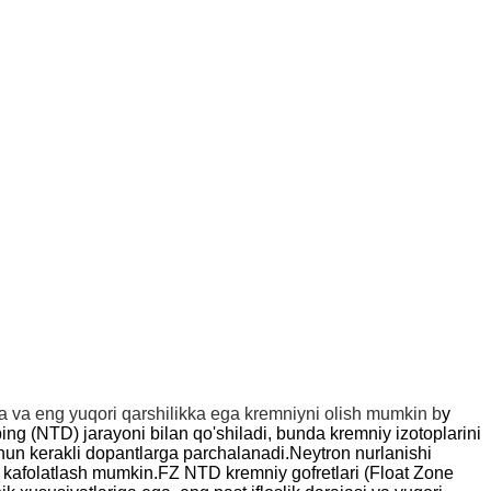
za va eng yuqori qarshilikka ega kremniyni olish mumkin b
y
ing (NTD) jarayoni bilan qo'shiladi, bunda kremniy izotoplarini
uchun kerakli dopantlarga parchalanadi.Neytron nurlanishi
ni kafolatlash mumkin.FZ NTD kremniy gofretlari (Float Zone