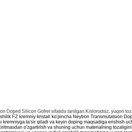
on Doped Silicon Gofret sifatida tanilgan.Kislorodsiz, yuqori to
shilik FZ kremniy kristali ko'pincha Neytron Transmutatsion Dop
asi kremniyga ta'sir qiladi va keyin doping maqsadiga erishish 
 kiritmasdan o'zgartirish va shuning uchun materialning tozaligi