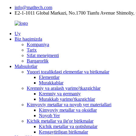
info@matltech.com
E2-1-1011 Global Markazi, No.1700 Tianfu Avenue Shimoliy,
Uy
Biz haqimizda
Kompaniya
Tarix
Sifat menejmenti
Barqarorlik
Mahsulotlar
Yuqori tozalikdagi elementlar va birikmalar
Elementlar
Murakkablar
Kremniy va aralash yarimo'tkazgichlar
Kremniy va germaniy
Murakkab yarimo'tkazgichlar
Kimyoviy metallar va noyob yer materiallari
Kimyoviy metallar va oksidlar
Noyob Yer
Kichik metallar va ilg'or birikmalar
Kichik metallar va qotishmalar
Kengaytirilgan birikmalar