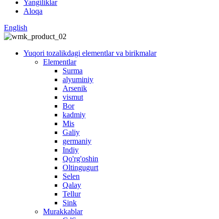
Yangiliklar
Aloqa
English
Yuqori tozalikdagi elementlar va birikmalar
Elementlar
Surma
alyuminiy
Arsenik
vismut
Bor
kadmiy
Mis
Galiy
germaniy
Indiy
Qo'rg'oshin
Oltingugurt
Selen
Qalay
Tellur
Sink
Murakkablar