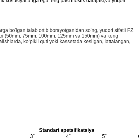
k xususiyatlariga ega, eng past ifloslik darajasi,
va yuqori
arga bo'lgan talab ortib borayotganidan so'ng, yuqori sifatli FZ
diametri (50mm, 75mm, 100mm, 125mm va 150mm) va keng
ishlarda, koʻpikli quti yoki kassetada kesilgan, lattalangan,
Standart spetsifikatsiya
3"
4"
5"