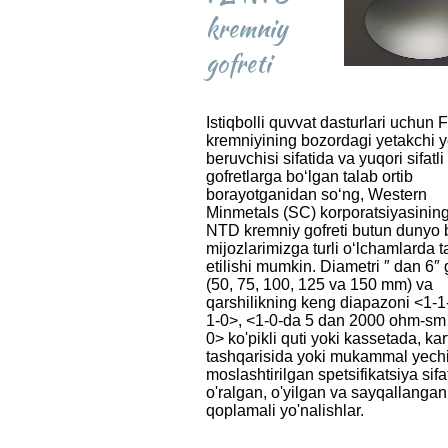
kremniy
gofreti
Istiqbolli quvvat dasturlari uchun
kremniyining bozordagi yetakchi y
beruvchisi sifatida va yuqori sifatli
gofretlarga boʻlgan talab ortib
borayotganidan soʻng, Western
Minmetals (SC) korporatsiyasinin
NTD kremniy gofreti butun dunyo 
mijozlarimizga turli oʻlchamlarda ta
etilishi mumkin. Diametri ″ dan 6″
(50, 75, 100, 125 va 150 mm) va
qarshilikning keng diapazoni <1-1
1-0>, <1-0-da 5 dan 2000 ohm-sm
0> ko'pikli quti yoki kassetada, kar
tashqarisida yoki mukammal yec
moslashtirilgan spetsifikatsiya sifa
o'ralgan, o'yilgan va sayqallangan 
qoplamali yo'nalishlar.