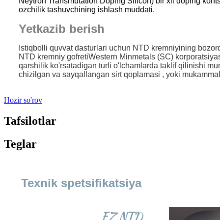
Neytron Transmutation Doping Silicon) bir xil doping kontse
ozchilik tashuvchining ishlash muddati.
Yetkazib berish
Istiqbolli quvvat dasturlari uchun NTD kremniyining bozordag
NTD kremniy gofreti
Western Minmetals (SC) korporatsiyas
qarshilik ko'rsatadigan turli o'lchamlarda taklif qilinishi
chizilgan va sayqallangan sirt qoplamasi , yoki mukammal 
Hozir so'rov
Tafsilotlar
Teglar
Texnik spetsifikatsiya
FZ NTD