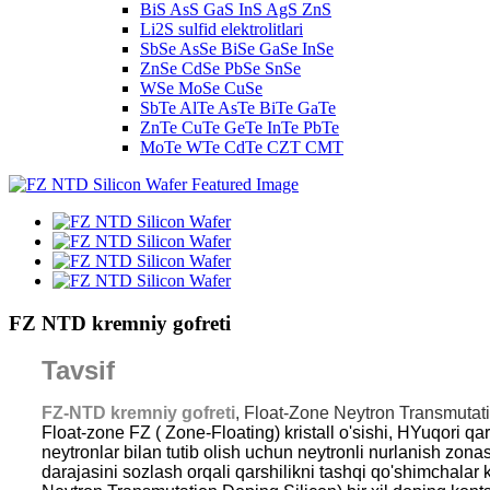
BiS AsS GaS InS AgS ZnS
Li2S sulfid elektrolitlari
SbSe AsSe BiSe GaSe InSe
ZnSe CdSe PbSe SnSe
WSe MoSe CuSe
SbTe AlTe AsTe BiTe GaTe
ZnTe CuTe GeTe InTe PbTe
MoTe WTe CdTe CZT CMT
FZ NTD kremniy gofreti
Tavsif
FZ-NTD kremniy gofreti
, Float-Zone Neytron Transmutati
Float-zone FZ ( Zone-Floating) kristall o'sishi, H
Yuqori qar
neytronlar bilan tutib olish uchun neytronli nurlanish zon
darajasini sozlash orqali qarshilikni tashqi qo'shimchalar