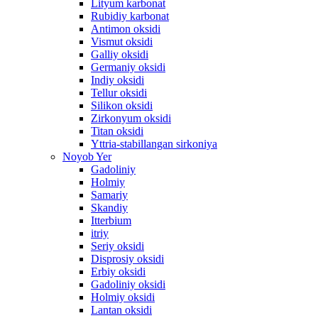
Lityum karbonat
Rubidiy karbonat
Antimon oksidi
Vismut oksidi
Galliy oksidi
Germaniy oksidi
Indiy oksidi
Tellur oksidi
Silikon oksidi
Zirkonyum oksidi
Titan oksidi
Yttria-stabillangan sirkoniya
Noyob Yer
Gadoliniy
Holmiy
Samariy
Skandiy
Itterbium
itriy
Seriy oksidi
Disprosiy oksidi
Erbiy oksidi
Gadoliniy oksidi
Holmiy oksidi
Lantan oksidi