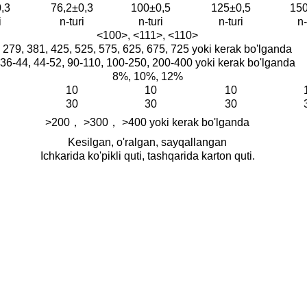
,3
76,2±0,3
100±0,5
125±0,5
15
i
n-turi
n-turi
n-turi
n-
<100>, <111>, <110>
279, 381, 425, 525, 575, 625, 675, 725 yoki kerak bo'lganda
36-44, 44-52, 90-110, 100-250, 200-400 yoki kerak bo'lganda
8%, 10%, 12%
10
10
10
30
30
30
>200， >300， >400 yoki kerak bo'lganda
Kesilgan, o'ralgan, sayqallangan
Ichkarida ko'pikli quti, tashqarida karton quti.