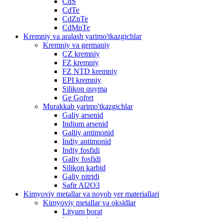
CdS
CdTe
CdZnTe
CdMnTe
Kremniy va aralash yarimo'tkazgichlar
Kremniy va germaniy
CZ kremniy
FZ kremniy
FZ NTD kremniy
EPI kremniy
Silikon quyma
Ge Gofret
Murakkab yarimo'tkazgichlar
Galiy arsenid
Indium arsenid
Galliy antimonid
Indiy antimonid
Indiy fosfidi
Galiy fosfidi
Silikon karbid
Galiy nitridi
Safir Al2O3
Kimyoviy metallar va noyob yer materiallari
Kimyoviy metallar va oksidlar
Lityum borat