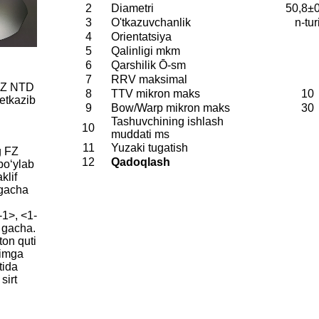
2
Diametri
50,8±0
3
O'tkazuvchanlik
n-tur
4
Orientatsiya
5
Qalinligi mkm
6
Qarshilik Ō-sm
7
RRV maksimal
 FZ NTD
8
TTV mikron maks
10
etkazib
9
Bow/Warp mikron maks
30
Tashuvchining ishlash
10
muddati ms
11
Yuzaki tugatish
g FZ
12
Qadoqlash
boʻylab
klif
 gacha
-1>, <1-
 gacha.
ton quti
himga
tida
sirt