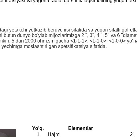
ntratsiyasi va yagona radial qarshilik taqsimotining yuqori texni
i yetakchi yetkazib beruvchisi sifatida va yuqori sifatli gofretl
i butun dunyo bo'ylab mijozlarimizga 2 ", 3", 4 ", 5" va 6 "
 mumkin. 5 dan 2000 ohm.sm gacha <1-1-1>, <1-1-0>, <1-0-0> yoʻnal
yechimga moslashtirilgan spetsifikatsiya sifatida.
Yo'q.
Elementlar
1
Hajmi
2"