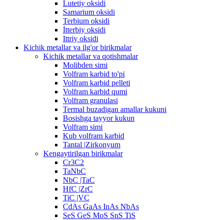
Lutetiy oksidi
Samarium oksidi
Terbium oksidi
İtterbiy oksidi
Ittriy oksidi
Kichik metallar va ilg'or birikmalar
Kichik metallar va qotishmalar
Molibden simi
Volfram karbid to'pi
Volfram karbid pelleti
Volfram karbid qumi
Volfram granulasi
Termal buzadigan amallar kukuni
Bosishga tayyor kukun
Volfram simi
Kub volfram karbid
Tantal |Zirkonyum
Kengaytirilgan birikmalar
Cr3C2
TaNbC
NbC |TaC
HfC |ZrC
TiC |VC
CdAs GaAs InAs NbAs
SeS GeS MoS SnS TiS