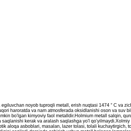
uvchan noyob tuproqli metall, erish nuqtasi 1474 ° C va zichligi
yuqori haroratda va nam atmosferada oksidlanishi oson va suv bi
kin bo'lgan kimyoviy faol metalldir.Holmium metall salqin, quru
 saqlanishi kerak va aralash saqlashga yo'l qo'yilmaydi.
Xolmiy 
ik aloqa asboblari, masalan, lazer tolasi, tolali kuchaytirgich, 