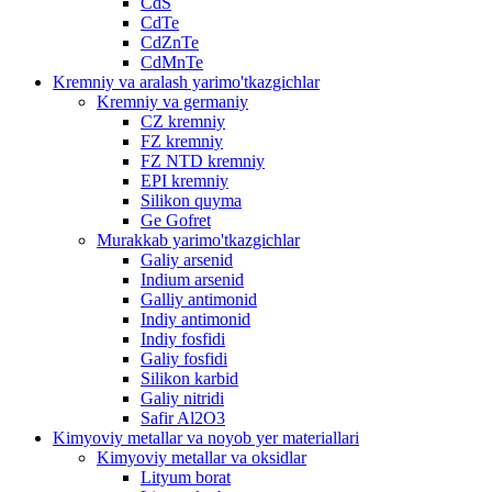
CdS
CdTe
CdZnTe
CdMnTe
Kremniy va aralash yarimo'tkazgichlar
Kremniy va germaniy
CZ kremniy
FZ kremniy
FZ NTD kremniy
EPI kremniy
Silikon quyma
Ge Gofret
Murakkab yarimo'tkazgichlar
Galiy arsenid
Indium arsenid
Galliy antimonid
Indiy antimonid
Indiy fosfidi
Galiy fosfidi
Silikon karbid
Galiy nitridi
Safir Al2O3
Kimyoviy metallar va noyob yer materiallari
Kimyoviy metallar va oksidlar
Lityum borat