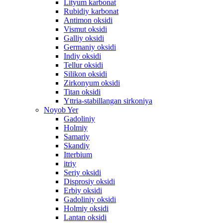
Lityum karbonat
Rubidiy karbonat
Antimon oksidi
Vismut oksidi
Galliy oksidi
Germaniy oksidi
Indiy oksidi
Tellur oksidi
Silikon oksidi
Zirkonyum oksidi
Titan oksidi
Yttria-stabillangan sirkoniya
Noyob Yer
Gadoliniy
Holmiy
Samariy
Skandiy
Itterbium
itriy
Seriy oksidi
Disprosiy oksidi
Erbiy oksidi
Gadoliniy oksidi
Holmiy oksidi
Lantan oksidi