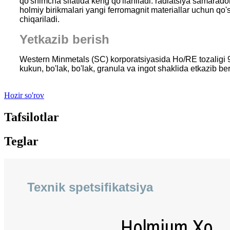
qo'shimcha sifatida keng qo'llaniladi. radiatsiya samarado
holmiy birikmalari yangi ferromagnit materiallar uchun qo's
chiqariladi.
Yetkazib berish
Western Minmetals (SC) korporatsiyasida Ho/RE tozaligi 99
kukun, bo'lak, bo'lak, granula va ingot shaklida etkazib be
Hozir so'rov
Tafsilotlar
Teglar
Texnik spetsifikatsiya
Holmium Xo