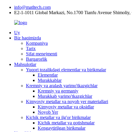
info@matltech.com
E2-1-1011 Global Markazi, No.1700 Tianfu Avenue Shimoliy,
Uy
Biz haqimizda
Kompaniya
Tarix
Sifat menejmenti
Barqarorlik
Mahsulotlar
Yuqori tozalikdagi elementlar va birikmalar
Elementlar
Murakkablar
Kremniy va aralash yarimo'tkazgichlar
Kremniy va germaniy
Murakkab yarimo'tkazgichlar
Kimyoviy metallar va noyob yer materiallari
Kimyoviy metallar va oksidlar
Noyob Yer
Kichik metallar va ilg'or birikmalar
Kichik metallar va qotishmalar
Kengaytirilgan birikmalar