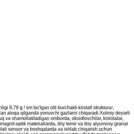
 8,79 g / sm bo'lgan olti burchakli kristall struktura
,
3
lan aloqa qilganda yonuvchi gazlarni chiqaradi.Xolmiy deyarli
q va shamollatiladigan omborda, oksidlovchilar, kislotalar,
magnit-optik materiallarda, itriy temir va itriy alyuminiy granat
tolali sensor va boshqalarda va ishlab chiqarish uchun