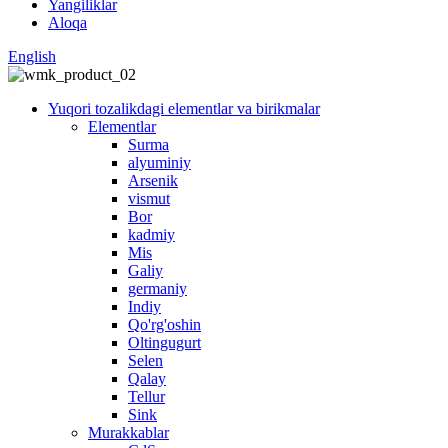
Yangiliklar
Aloqa
English
Yuqori tozalikdagi elementlar va birikmalar
Elementlar
Surma
alyuminiy
Arsenik
vismut
Bor
kadmiy
Mis
Galiy
germaniy
Indiy
Qo'rg'oshin
Oltingugurt
Selen
Qalay
Tellur
Sink
Murakkablar