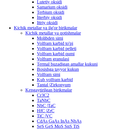
Lutetiy oksidi
Samarium oksidi
Terbium oksidi
İtterbiy oksidi
Ittriy oksidi
Kichik metallar va ilg'or birikmalar
Kichik metallar va qotishmalar
Molibden simi
Volfram karbid to'pi
Volfram karbid pelleti
Volfram karbid qumi
Volfram granulasi
Termal buzadigan amallar kukuni
Bosishga tayyor kukun
Volfram simi
Kub volfram karbid
Tantal |Zirkonyum
Kengaytirilgan birikmalar
Cr3C2
TaNbC
NbC |TaC
HfC |ZrC
TiC |VC
CdAs GaAs InAs NbAs
SeS GeS MoS SnS TiS