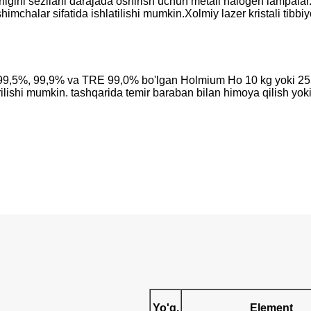
rligini sezilarli darajada oshirish uchun metall halogen lampal
himchalar sifatida ishlatilishi mumkin.Xolmiy lazer kristali tibb
,5%, 99,9% va TRE 99,0% bo'lgan Holmium Ho 10 kg yoki 25 kg pl
rilishi mumkin. tashqarida temir baraban bilan himoya qilish yoki 
Yo'q.
Element