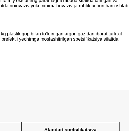
ar.Holmiy oksidi eng paramagnit modda sifatida tanilgan va
iyotda noinvaziv yoki minimal invaziv jarrohlik uchun ham ishlab
astik qop bilan to'ldirilgan argon gazidan iborat turli xil
prefektli yechimga moslashtirilgan spetsifikatsiya sifatida.
Standart spetsifikatsiya