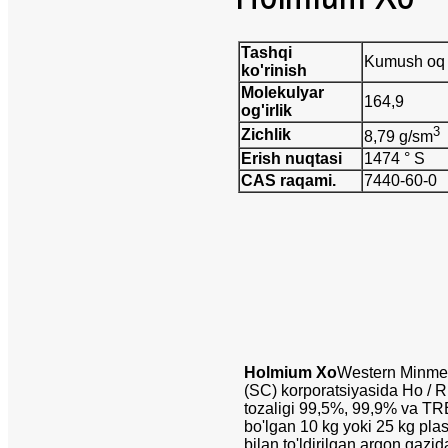
Tashqi
Kumush oq
ko'rinish
Molekulyar
164,9
og'irlik
3
Zichlik
8,79 g/sm
Erish nuqtasi
1474 ° S
CAS raqami.
7440-60-0
Holmium Xo
Western Minme
(SC) korporatsiyasida Ho / 
tozaligi 99,5%, 99,9% va T
bo'lgan 10 kg yoki 25 kg plast
bilan to'ldirilgan argon gazi