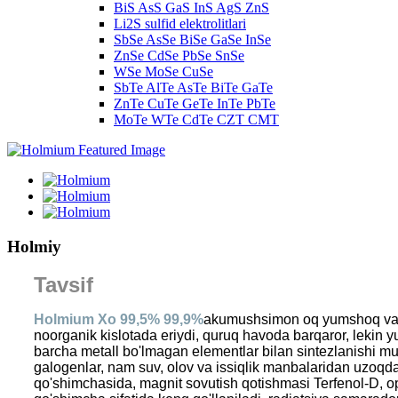
BiS AsS GaS InS AgS ZnS
Li2S sulfid elektrolitlari
SbSe AsSe BiSe GaSe InSe
ZnSe CdSe PbSe SnSe
WSe MoSe CuSe
SbTe AlTe AsTe BiTe GaTe
ZnTe CuTe GeTe InTe PbTe
MoTe WTe CdTe CZT CMT
Holmiy
Tavsif
Holmium Xo 99,5% 99,9%
a
kumushsimon oq yumshoq va egil
noorganik kislotada eriydi, quruq havoda barqaror, lekin 
barcha metall bo'lmagan elementlar bilan sintezlanishi mum
galogenlar, nam suv, olov va issiqlik manbalaridan uzoqda
qo'shimchasida, magnit sovutish qotishmasi Terfenol-D, opt