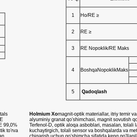
1
Ho/RE ≥
2
RE ≥
3
RE Nopoklik/RE Maks
4
Boshqa
Nopoklik
Maks
5
Qadoqlash
tals
Holmium Xo
magnit-optik materiallar, itriy temir va 
RE
alyuminiy granat qo'shimchasi, magnit sovutish q
RE 99,0%
Terfenol-D, optik aloqa asboblari, masalan, tolali la
ik to'rva
kuchaytirgich, tolali sensor va boshqalarda va met
dan
chiqarish uchun qo'shimcha sifatida keng qo'llanil