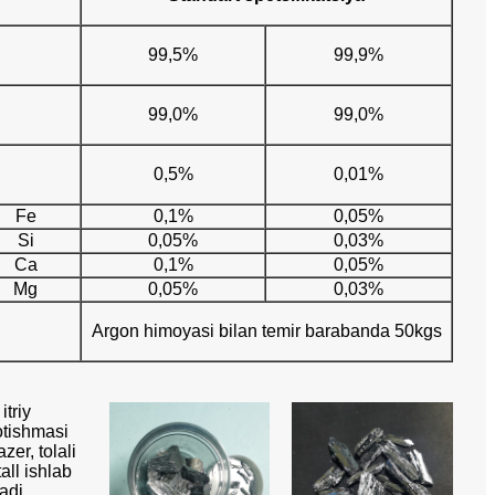
99,5%
99,9%
99,0%
99,0%
0,5%
0,01%
Fe
0,1%
0,05%
Si
0,05%
0,03%
Ca
0,1%
0,05%
Mg
0,05%
0,03%
Argon himoyasi bilan temir barabanda 50kgs
itriy
otishmasi
zer, tolali
all ishlab
adi.